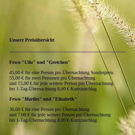
Unsere Preisübersicht
Fewo "
Ulla
" und "Gretchen"
45,00 € für eine Person pro Übernachtung Sonderpreis
55,00 € für zwei Personen pro Übernachtung
und 15,00 € für jede weitere Person pro Übernachtung
bei 1-Tag-Übernachtung 8,00 € Kurzzuschlag
Fewo "
Marlies
" und "Elisabeth"
30,00 € für eine Person pro Übernachtung
und 7,00 € für jede weitere Person pro Übernachtung
bei 1-Tag-Übernachtung 8,00 € Kurzzuschlag