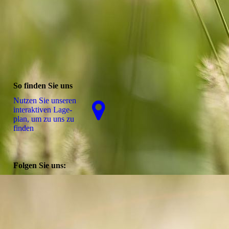
So finden Sie uns
Nutzen Sie unseren
interaktiven La­ge­
plan, um zu uns zu
finden
Folgen Sie uns:
Besuchen Sie uns auf
Facebook! Werden Sie ein
Fan unserer Facebook Seite
und erhalten Sie besondere
Vorteile.