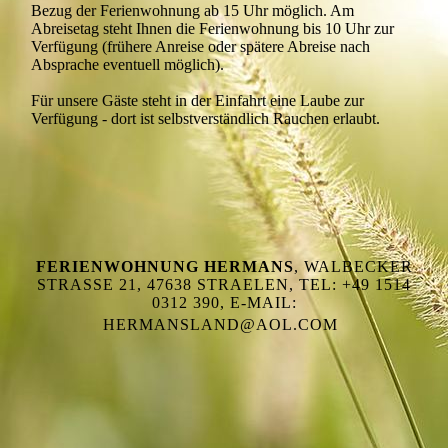
Bezug der Ferienwohnung ab 15 Uhr möglich. Am
Abreisetag steht Ihnen die Ferienwohnung bis 10 Uhr zur
Verfügung (frühere Anreise oder spätere Abreise nach
Absprache eventuell möglich).
Für unsere Gäste steht in der Einfahrt eine Laube zur
Verfügung - dort ist selbstverständlich Rauchen erlaubt.
FERIENWOHNUNG HERMANS
, WALBECKER
STRASSE 21, 47638 STRAELEN, TEL: +49 1514 0
312 390, E-MAIL: H
ERMANSLAND@AOL.COM