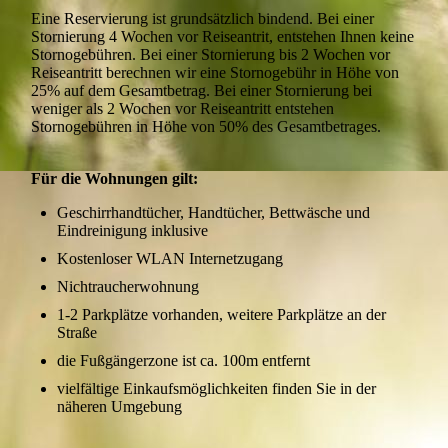
Eine Reservierung ist grundsätzlich bindend. Bei einer
Stornierung 4 Wochen vor Reiseantrit, entstehen Ihnen keine
Stornogebühren. Bei einer Stornierung bis 2 Wochen vor
Reiseantritt berechnen wir eine Stornogebühr in Höhe von
25% auf dem Gesamtbetrag. Bei einer Stornierung bei
weniger als 2 Wochen vor Reiseantritt entstehen
Stornogebühren in Höhe von 50% des Gesamtbetrages.
Für die Wohnungen gilt:
Geschirrhandtücher, Handtücher, Bettwäsche und
Eindreinigung inklusive
Kostenloser WLAN Internetzugang
Nichtraucherwohnung
1-2 Parkplätze vorhanden, weitere Parkplätze an der
Straße
die Fußgängerzone ist ca. 100m entfernt
vielfältige Einkaufsmöglichkeiten finden Sie in der
näheren Umgebung