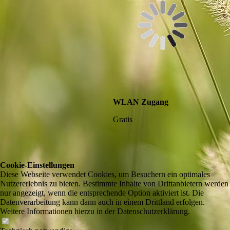
WLAN Zugang
Gratis
Cookie-Einstellungen
Diese Webseite verwendet Cookies, um Besuchern ein optimales
Nutzererlebnis zu bieten. Bestimmte Inhalte von Drittanbietern werden
nur angezeigt, wenn die entsprechende Option aktiviert ist. Die
Datenverarbeitung kann dann auch in einem Drittland erfolgen.
Weitere Informationen hierzu in der Datenschutzerklärung.