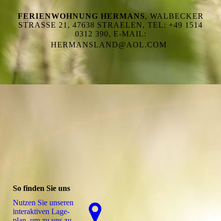
FERIENWOHNUNG HERMANS
, WALBECKER
STRASSE 21, 47638 STRAELEN, TEL: +49 1514 0
312 390, E-MAIL: H
ERMANSLAND@AOL.COM
So finden Sie uns
Nutzen Sie unseren
interaktiven La­ge­
plan, um zu uns zu