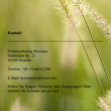
Kontakt
Ferienwohnung Hermans
Walbecker Str. 21
47638 Straelen
Telefon: +49 15140312390
E-Mail:
hermansland@aol.com
Haben Sie Fragen, Wünsche oder Anregungen? Bitte
nehmen Sie Kontakt mit uns auf!