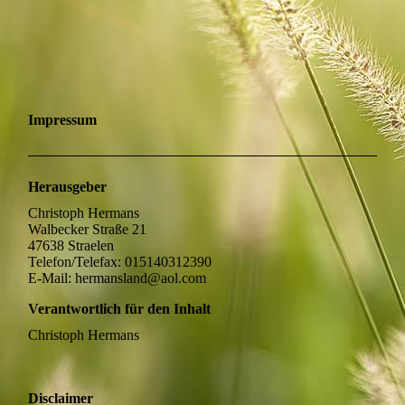
Impressum
Herausgeber
Christoph Hermans
Walbecker Straße 21
47638 Straelen
Telefon/Telefax: 015140312390
E-Mail: hermansland@aol.com
Verantwortlich für den Inhalt
Christoph Hermans
Disclaimer