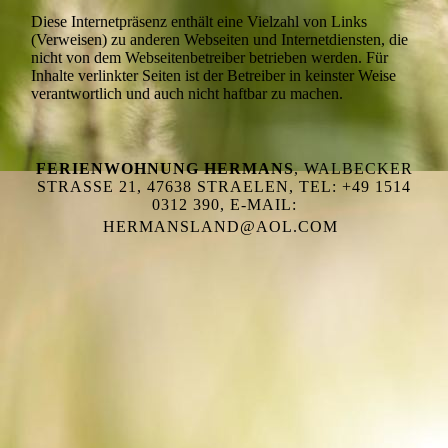
Diese Internetpräsenz enthält eine Vielzahl von Links
(Verweisen) zu anderen Webseiten und Internetdiensten, die
nicht von dem Webseitenbetreiber betrieben werden. Für
Inhalte verlinkter Seiten ist der Betreiber in keinster Weise
verantwortlich und auch nicht haftbar zu machen.
FERIENWOHNUNG HERMANS
, WALBECKER
STRASSE 21, 47638 STRAELEN, TEL: +49 1514 0
312 390, E-MAIL: H
ERMANSLAND@AOL.COM