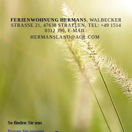
FERIENWOHNUNG HERMANS
, WALBECKER
STRASSE 21, 47638 STRAELEN, TEL: +49 1514 0
312 390, E-MAIL: H
ERMANSLAND@AOL.COM
So finden Sie uns
Nutzen Sie unseren