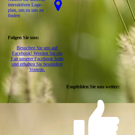
interaktiven La­ge­
plan, um zu uns zu
finden
Folgen Sie uns:
Besuchen Sie uns auf
Facebook! Werden Sie ein
Fan unserer Facebook Seite
und erhalten Sie besondere
Vorteile.
Empfehlen Sie uns weiter: