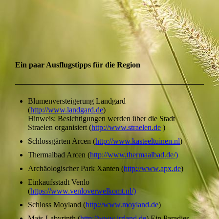
Ein paar Ausflugstipps für die Region
Blumenversteigerung Landgard
(
http://www.landgard.de
)
Hinweis: Besichtigungen werden über die Stadt
Straelen organisiert (
http://www.straelen.de
)
Schlossgärten Arcen (
http://www.kasteeltuinen.nl
)
Thermalbad Arcen (
http://www.thermaalbad.de/)
Archäologischer Park Xanten (
http://www.apx.de
)
Einkaufsstadt Venlo
(
https://www.venloverwelkomt.nl/)
Schloss Moyland (
http://www.moyland.de
)
Mais-Labyrinth (
http://www.irrland.de
) Ein Paradies