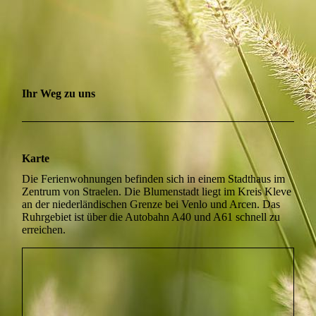
Ihr Weg zu uns
Karte
Die Ferienwohnungen befinden sich in einem Stadthaus im
Zentrum von Straelen. Die Blumenstadt liegt im Kreis Kleve
an der niederländischen Grenze bei Venlo und Arcen. Das
Ruhrgebiet ist über die Autobahn A40 und A61 schnell zu
erreichen.