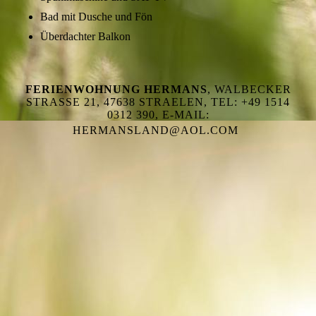
Bad mit Dusche und Fön
Überdachter Balkon
FERIENWOHNUNG HERMANS
, WALBECKER
STRASSE 21, 47638 STRAELEN, TEL: +49 1514 0
312 390, E-MAIL: H
ERMANSLAND@AOL.COM