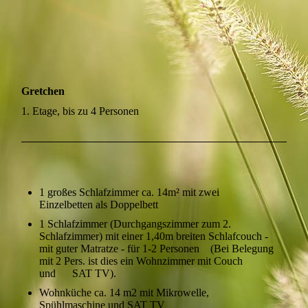
Gretchen
1. Etage, bis zu 4 Personen
1 großes Schlafzimmer ca. 14m² mit zwei
Einzelbetten als Doppelbett
1 Schlafzimmer (Durchgangszimmer zum 2.
Schlafzimmer) mit einer 1,40m breiten Schlafcouch -
mit guter Matratze - für 1-2 Personen (Bei Belegung
mit 2 Pers. ist dies ein Wohnzimmer mit Couch
und SAT TV).
Wohnküche ca. 14 m2 mit Mikrowelle,
Spühlmaschine und SAT TV