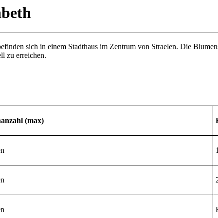
abeth
finden sich in einem Stadthaus im Zentrum von Straelen. Die Blumenst
l zu erreichen.
anzahl (max)
en
en
en